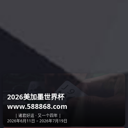
悬臂筛激振器
源头厂家 ? 支持定制 ? 降本增效 ? 性价比高
查看更多
开云·官方端网页版登
录入口-开云（中国）