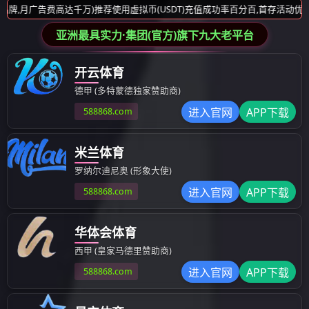
GLD带式给料机
源头厂家 ? 支持定制 ? 降本增效 ? 性价比高
查看更多
开云·官方端网页版登
录入口-开云（中国）