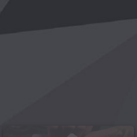
网站首页
首页
>
成功案例
关于我们
成功案例
主营产品
发布时间：2024-12-19
浏览：10795次
成功案例
生产设备
新闻资讯
开云·官方端网页版登录入口-开云（中国）