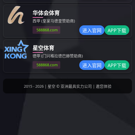
公司地址
新乡市小店工业区
ATTENTION
关注我们
微信二维码
版权所有 开云·官方端网页版登录入口-开云（中国）
备案号：豫