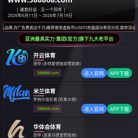
炭产量及洗选率的不断提升将带来对振动筛需求的持续上
升。
我国振动筛行业整体呈现快速发展的势头，但并非所有
的企业都实现快速增长，有些实力较弱的企业在中小型振动
筛市场中主要通过价格竞争，反而在行业的增长中原地踏步
甚至倒退。国内大型振动筛市场开始呈现品牌化发展态势。
国内振动筛优势企业在国内大型振动筛的市场份额逐步提
高，增长速度明显高于行业平均增长水平和国外品牌的增长
水平，并开始走向国外市场。
上一篇：
春华秋实