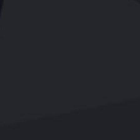
新乡市小店工业区
立即咨询
IMMEDIATELY CONSULT